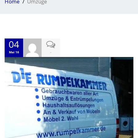
Home
Umzüge
04
-
Mai 16