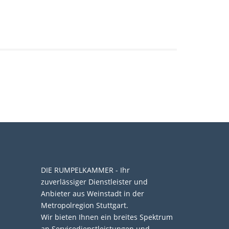
DIE RUMPELKAMMER - Ihr
zuverlässiger Dienstleister und
Anbieter aus Weinstadt in der
Metropolregion Stuttgart.
Wir bieten Ihnen ein breites Spektrum
an Servicedienstleistungen und