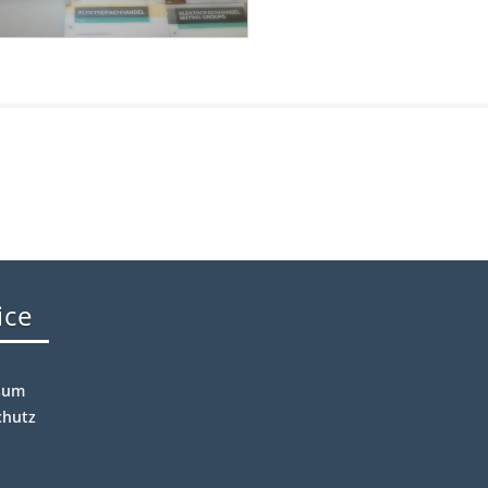
ice
sum
chutz