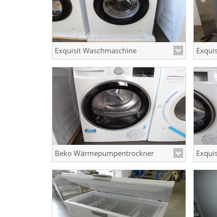
Exquisit Waschmaschine
Exqui
8kg Energieefizienzkl. A
6kg En
Beko Wärmepumpentrockner
8kg Energieefizienzkl. A++
8kg En