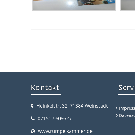
Kontakt
Serv
Heinkelstr. 32, 71384 Weinstadt
Impres
Datens
07151 / 609527
www.rumpelkammer.de