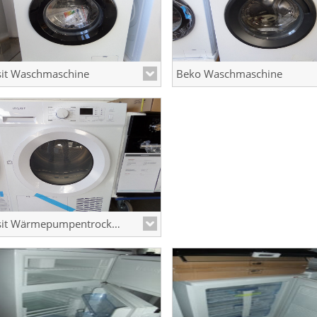
sit Waschmaschine
Beko Waschmaschine
ergieefizienzkl. A
8kg Energieefizienzkl. A
Exquisit Wärmepumpentrockner
ergieefizienzkl. A++