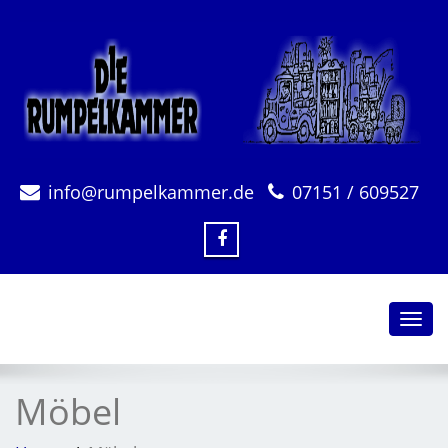
info@rumpelkammer.de
07151 / 609527
Toggl
navig
Möbel